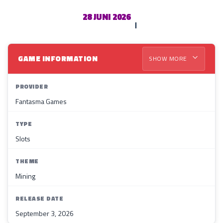
28 JUNI 2026
GAME INFORMATION
SHOW MORE
PROVIDER
Fantasma Games
TYPE
Slots
THEME
Mining
RELEASE DATE
September 3, 2026