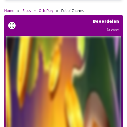
Home
»
Slots
»
OctoPlay
»
Pot of Charms
Beoordelen
(
0
Votes)