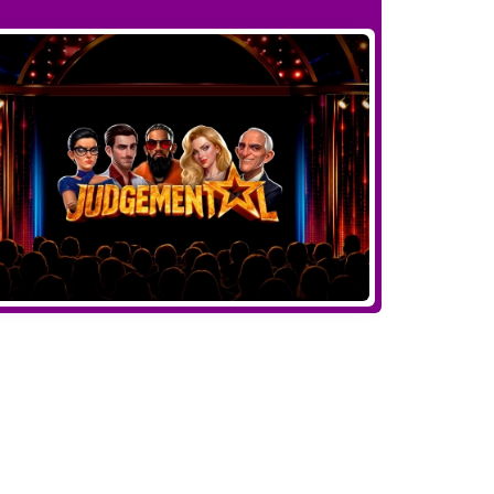
VOLGENDE
Book of Sirens