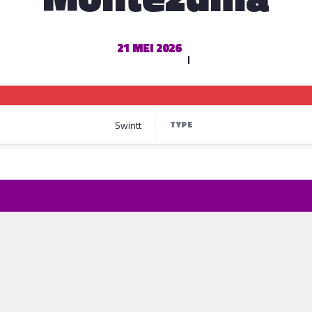
21 MEI 2026
Swintt
TYPE