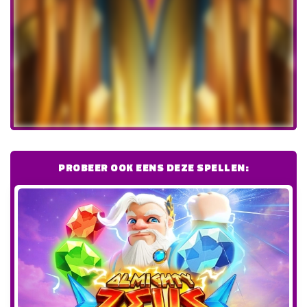
PROBEER OOK EENS DEZE SPELLEN: