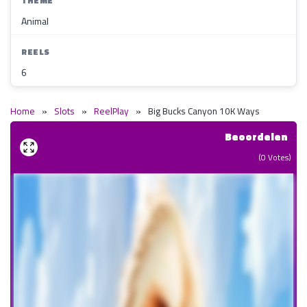
THEME
Animal
REELS
6
Home
»
Slots
»
ReelPlay
»
Big Bucks Canyon 10K Ways
Beoordelen
(
0
Votes)