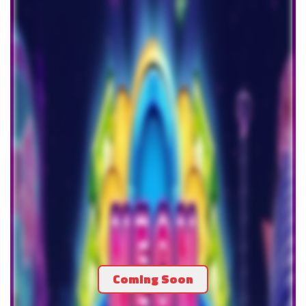
Coming Soon