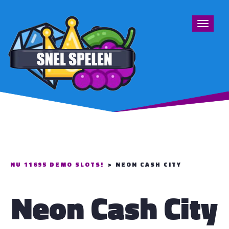
Toggle
navigat
NU 11695 DEMO SLOTS!
>
NEON CASH CITY
Neon Cash City