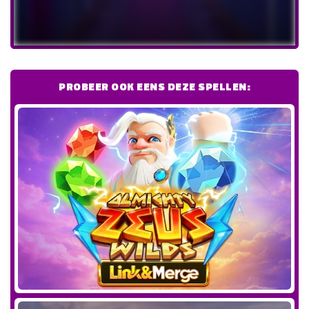
PROBEER OOK EENS DEZE SPELLEN: