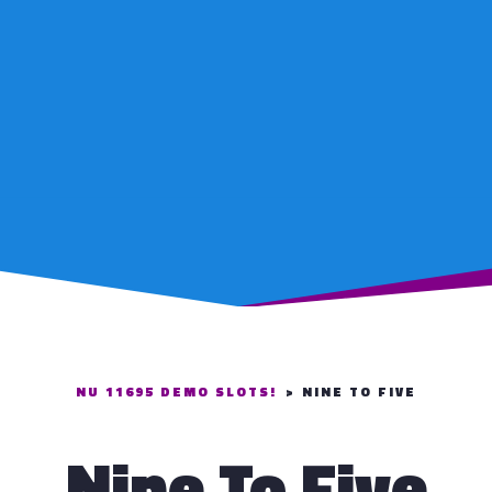
NU 11695 DEMO SLOTS!
>
NINE TO FIVE
Nine To Five