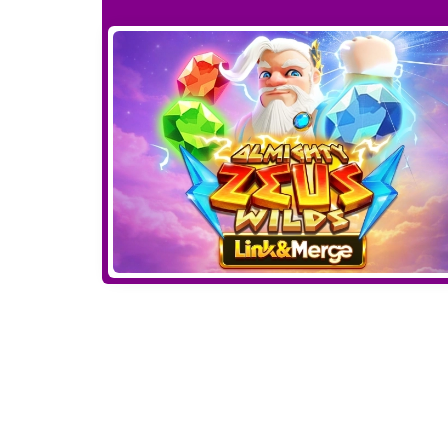
VORIGE
Trout’s Treasure – Wild C