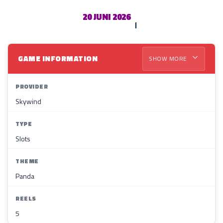
20 JUNI 2026
GAME INFORMATION
SHOW MORE
PROVIDER
Skywind
TYPE
Slots
THEME
Panda
REELS
5