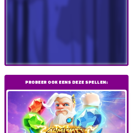
PROBEER OOK EENS DEZE SPELLEN: