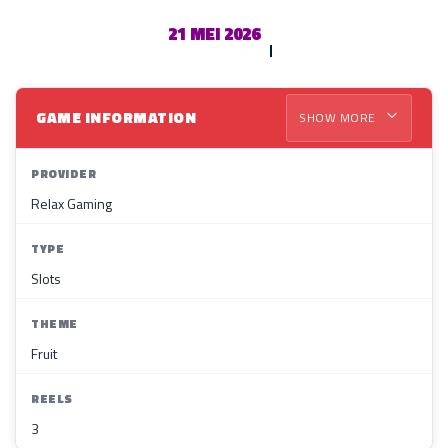
21 MEI 2026
GAME INFORMATION
SHOW MORE
PROVIDER
Relax Gaming
TYPE
Slots
THEME
Fruit
REELS
3