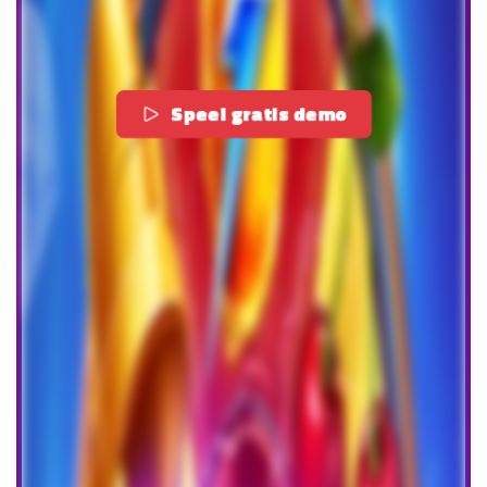
Speel gratis demo