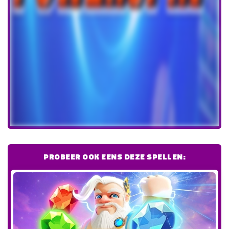
PROBEER OOK EENS DEZE SPELLEN: