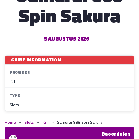
Spin Sakura
5 AUGUSTUS 2026
GAME INFORMATION
PROVIDER
IGT
TYPE
Slots
Home
»
Slots
»
IGT
»
Samurai 888 Spin Sakura
Beoordelen