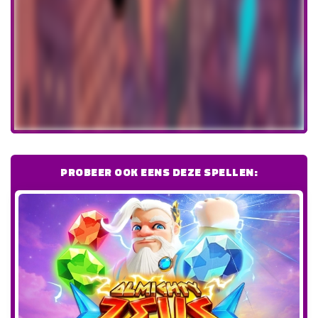
PROBEER OOK EENS DEZE SPELLEN: