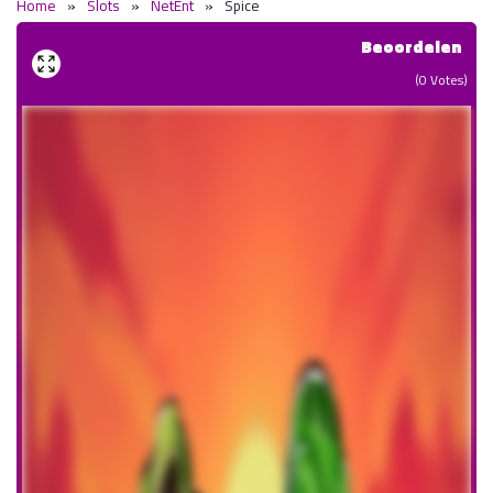
Home
»
Slots
»
NetEnt
»
Spice
Beoordelen
(
0
Votes)