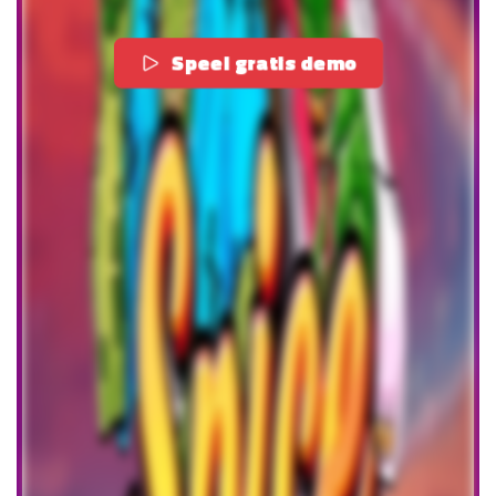
Speel gratis demo