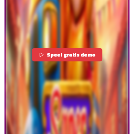
Speel gratis demo