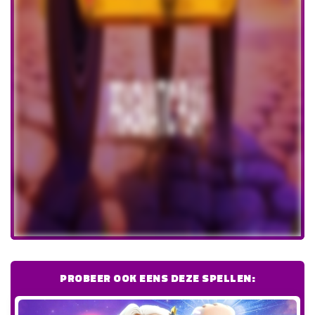
PROBEER OOK EENS DEZE SPELLEN: