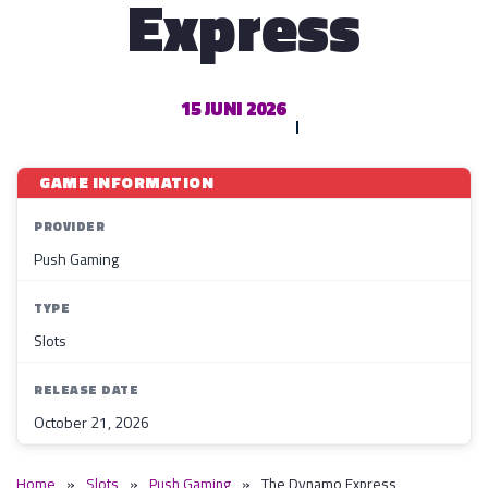
Express
15 JUNI 2026
GAME INFORMATION
PROVIDER
Push Gaming
TYPE
Slots
RELEASE DATE
October 21, 2026
Home
»
Slots
»
Push Gaming
»
The Dynamo Express