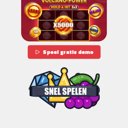
Speel gratis demo