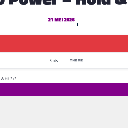
21 MEI 2026
Slots
THEME
 & Hit 3x3