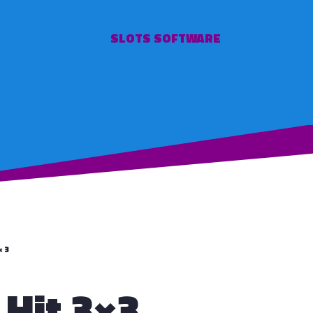
SLOTS SOFTWARE
×3
 Hit 3×3