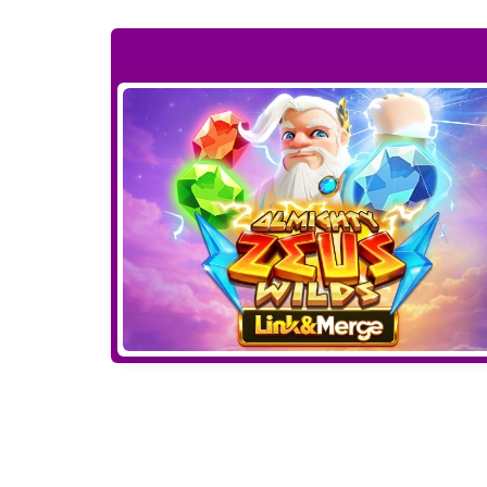
VORIGE