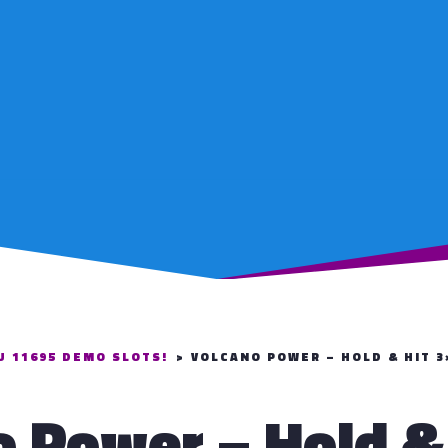
U 11695 DEMO SLOTS!
>
VOLCANO POWER – HOLD & HIT 3
 Power – Hold &