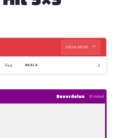
SHOW MORE
Fire
3
REELS
Beoordelen
(
0
Votes)