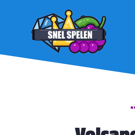
N
Volcano