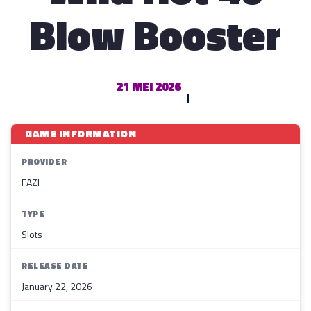
Blow Booster
21 MEI 2026
GAME INFORMATION
PROVIDER
FAZI
TYPE
Slots
RELEASE DATE
January 22, 2026