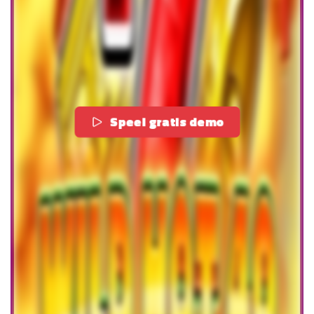
Speel gratis demo