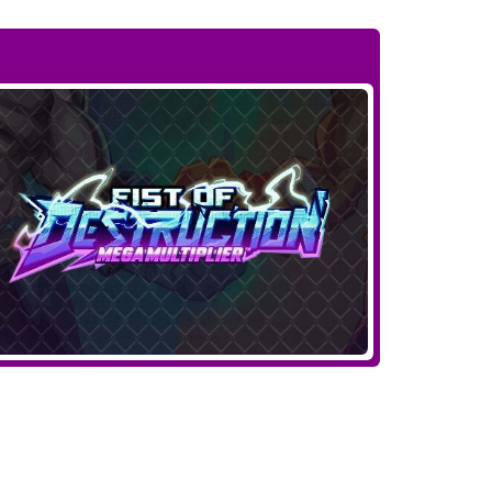
VOLGENDE