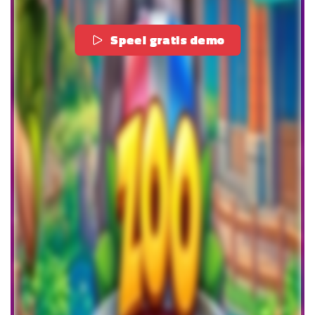
Speel gratis demo