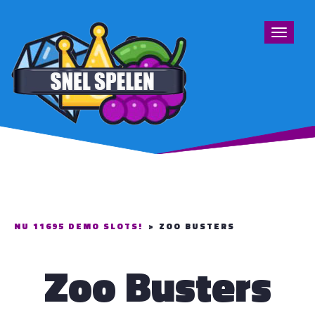
Toggle
navigat
NU 11695 DEMO SLOTS!
>
ZOO BUSTERS
Zoo Busters